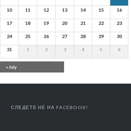
10
11
12
13
14
15
16
17
18
19
20
21
22
23
24
25
26
27
28
29
30
31
1
2
3
4
5
6
Calendar
«
July
Month
Navigation
СЛЕДЕТЕ НЕ НА FACEBOOK!