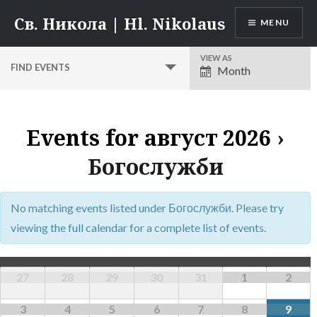
Skip
Св. Никола | Hl. Nikolaus
MENU
to
content
VIEW AS
Event
FIND EVENTS
Month
Views
Navigation
Events for август 2026
›
Богослужби
No matching events listed under Богослужби. Please try
viewing the full calendar for a complete list of events.
27
28
29
30
31
1
2
3
4
5
6
7
8
9