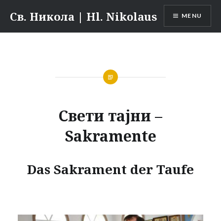
Skip
Св. Никола | Hl. Nikolaus
MENU
to
content
Свети тајни –
Sakramente
Das Sakrament der Taufe