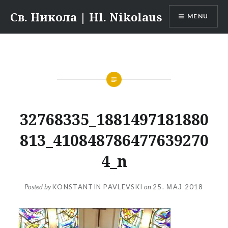
Skip
Св. Никола | Hl. Nikolaus
MENU
to
content
32768335_1881497181880
813_410848786477639270
4_n
Posted by
KONSTANTIN PAVLEVSKI
on
25. МАЈ 2018