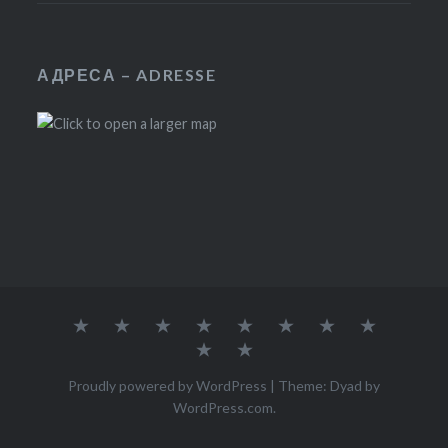
АДРЕСА – ADRESSE
Нашата
Mazedonische
Митрополит
Свештеник
Богослужби
Свети
Донирај
Духовно
црковна
Orthodoxe
–
–
–
тајни
–
Фотогалерија
Контакт
општина
Kirche
Bischof
Priester
Gottesdienst
–
Spenden
Sakramente
Proudly powered by WordPress
|
Theme: Dyad by
WordPress.com
.