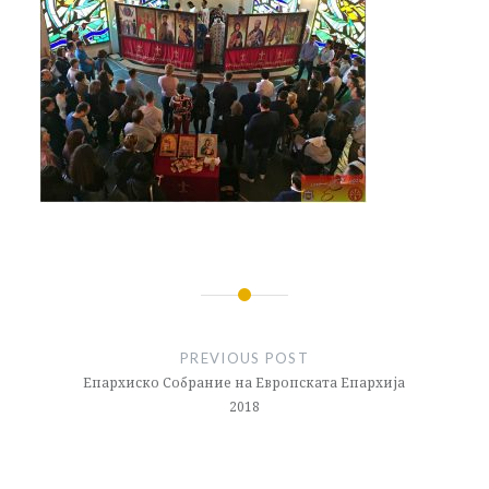
Навигација
на
PREVIOUS POST
напис
Епархиско Собрание на Европската Епархија
2018