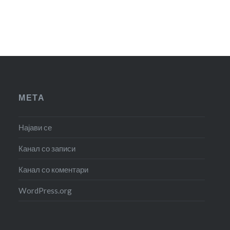
МЕТА
Најави се
Канал со записи
Канал со коментари
WordPress.org