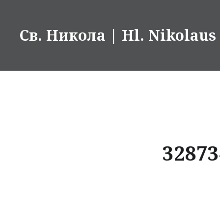
Skip
to
Св. Никола | Hl. Nikolaus
content
32873