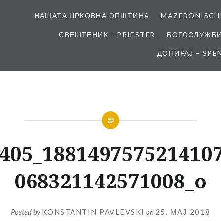
НАШАТА ЦРКОВНА ОПШТИНА
MAZEDONISCH
СВЕШТЕНИК – PRIESTER
БОГОСЛУЖБИ
ДОНИРАЈ – SPE
405_188149757521410
068321142571008_o
Posted by
KONSTANTIN PAVLEVSKI
on
25. МАЈ 2018